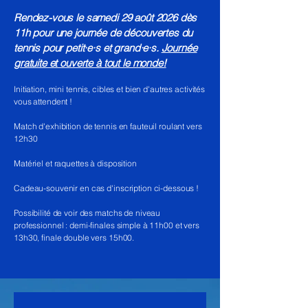
Rendez-vous le samedi 29 août 2026 dès
11h pour une journée de découvertes du
tennis pour petit·e·s et grand·e·s.
Journée
gratuite et ouverte à tout le monde!
Initiation, mini tennis, cibles et bien d'autres activités
vous attendent !
Match d'exhibition de tennis en fauteuil roulant vers
12h30
Matériel et raquettes à disposition
Cadeau-souvenir en cas d'inscription ci-dessous !
Possibilité de voir des matchs de niveau
professionnel : demi-finales simple à 11h00 et vers
13h30, finale double vers 15h00.