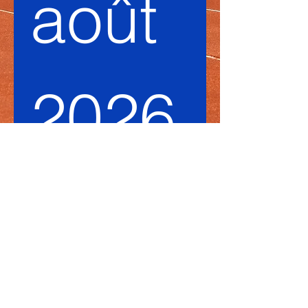
août 
2026
A vos raquettes ! Découvrez le 
tennis en famille lors d'une 
journée dédiée aux petit·e·s et 
grand·e·s le samedi 29 août 
2026 !
L'inscription vous garantit de 
repartir avec un cadeau-
souvenir !
Nom et prénom
*